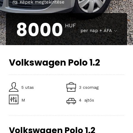
Képek megtekintése
8000
HUF
per nap + ÁFA
Volkswagen Polo 1.2
5 utas
3 csomag
M
4 ajtós
Volkswagen Polo 1.2