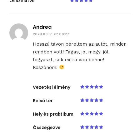
Összesítve
Andrea
2023.03.17. at 08:27
Hosszú távon béreltem az autót, minden
rendben volt! Tágas, jól megy, jól
fogyaszt, sok extra van benne!
Köszönöm!
Vezetési élmény
Belső tér
Hely és praktikum
Összegezve