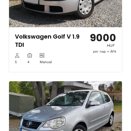
9000
Volkswagen Golf V 1.9
TDI
HUF
per nap + ÁFA
5
4
Manual