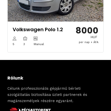
8000
Volkswagen Polo 1.2
HUF
per nap + ÁFA
5
3
Manual
Rólunk
Célunk professzionális gépjármű bérleti
szolgáltatás biztosítása üzleti partnerek és
magánszemélyek részére egyaránt.