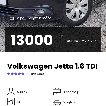
Képek megtekintése
13000
HUF
per nap + ÁFA
Volkswagen Jetta 1.6 TDI
1 értékelés
5 utas
3 csomag
M
5 ajtós