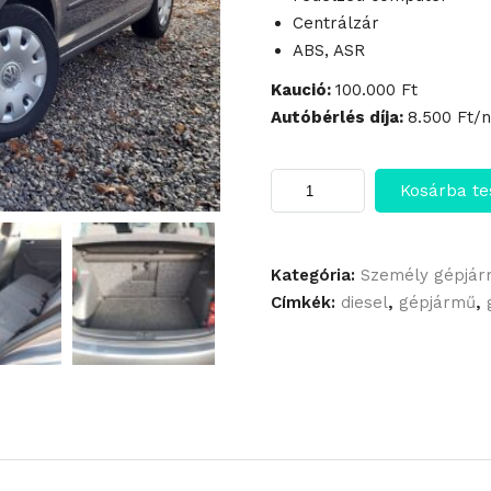
Centrálzár
ABS, ASR
Kaució:
100.000 Ft
Autóbérlés díja:
8.500 Ft/
Volkswagen
Kosárba t
Golf
Plus
1.9
TDI
Kategória:
Személy gépjá
mennyiség
Címkék:
diesel
,
gépjármű
,