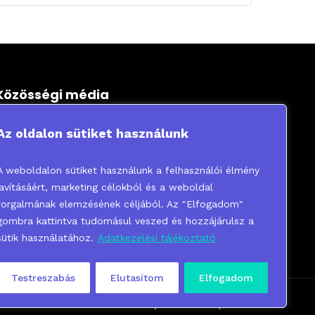
Közösségi média
Az oldalon sütiket használunk
A weboldalon sütiket használunk a felhasználói élmény
javításáért, marketing célokból és a weboldal
forgalmának elemzésének céljából. Az "Elfogadom"
gombra kattintva tudomásul veszed és hozzájárulsz a
sütik használatához.
Adatkezelési tájékoztató
Testreszabás
Elutasítom
Elfogadom
erződési Feltételek
Adatkezelési Tájékoztató
Kapcsolat