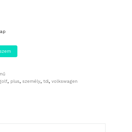
nap
eszem
rmű
golf
,
plus
,
személy
,
tdi
,
volkswagen